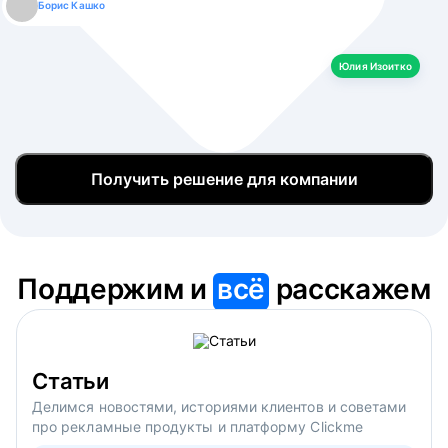
Борис Кашко
Юлия Изоитко
Александр Кулагин
Даниил Макаров
Екатерина Лазаренко
Юлия Изоитко
Получить решение для компании
Поддержим и
всё
расскажем
Статьи
Делимся новостями, историями клиентов и советами
про рекламные продукты и платформу Clickme