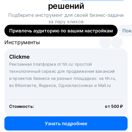
решений
Подберите инструмент для своей
бизнес-задачи
за пару кликов
Привлечь аудиторию по вашим настройкам
Пок
Инструменты
Инструменты
Инструменты
Виртуальный рекрутер
Clickme
Вакансия дня
Массовый подбор под ключ. Решите, сколько
Рекламная платформа от hh.ru: простой
Рекламный формат для вакансий на главной странице
кандидатов и когда вам нужно, и за дело возьмутся
технологичный сервис для продвижения вакансий
hh.ru. Увеличивает количество откликов
маркетологи, рекрутеры и проектные менеджеры
и проектов бизнеса на разных площадках: на hh.ru,
hh.ru с целым набором digital-инструментов
во ВКонтакте, Яндексе, Одноклассниках и Mail.ru
Стоимость:
от 200 000 ₽
Узнать подробнее
Стоимость:
от 500 ₽
Узнать подробнее
Узнать подробнее