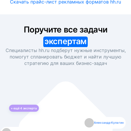
Скачать прайс-лист рекламных форматов hh.ru
Поручите все задачи
экспертам
Специалисты hh.ru подберут нужные инструменты,
помогут спланировать бюджет и найти лучшую
стратегию для ваших
бизнес-задач
+ ещё
4
эксперта
Екатерина Лазаренко
Александр Кулагин
Даниил Макаров
Борис Кашко
Юлия Изоитко